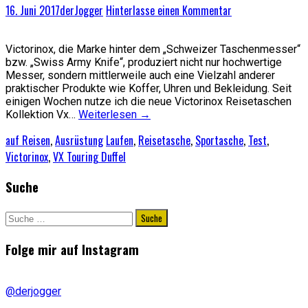
16. Juni 2017
derJogger
Hinterlasse einen Kommentar
Victorinox, die Marke hinter dem „Schweizer Taschenmesser“
bzw. „Swiss Army Knife“, produziert nicht nur hochwertige
Messer, sondern mittlerweile auch eine Vielzahl anderer
praktischer Produkte wie Koffer, Uhren und Bekleidung. Seit
einigen Wochen nutze ich die neue Victorinox Reisetaschen
Kollektion Vx…
Weiterlesen
→
auf Reisen
,
Ausrüstung
Laufen
,
Reisetasche
,
Sportasche
,
Test
,
Victorinox
,
VX Touring Duffel
Suche
Suche
nach:
Folge mir auf Instagram
@derjogger