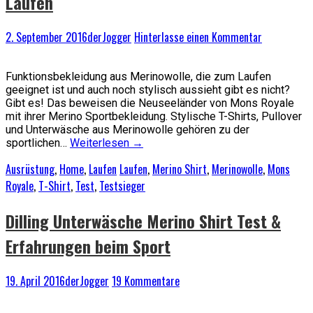
Laufen
2. September 2016
derJogger
Hinterlasse einen Kommentar
Funktionsbekleidung aus Merinowolle, die zum Laufen
geeignet ist und auch noch stylisch aussieht gibt es nicht?
Gibt es! Das beweisen die Neuseeländer von Mons Royale
mit ihrer Merino Sportbekleidung. Stylische T-Shirts, Pullover
und Unterwäsche aus Merinowolle gehören zu der
sportlichen…
Weiterlesen
→
Ausrüstung
,
Home
,
Laufen
Laufen
,
Merino Shirt
,
Merinowolle
,
Mons
Royale
,
T-Shirt
,
Test
,
Testsieger
Dilling Unterwäsche Merino Shirt Test &
Erfahrungen beim Sport
19. April 2016
derJogger
19 Kommentare