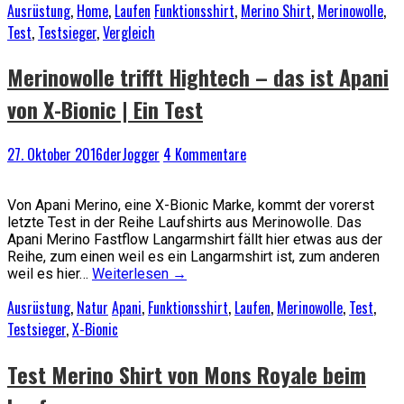
Ausrüstung
,
Home
,
Laufen
Funktionsshirt
,
Merino Shirt
,
Merinowolle
,
Test
,
Testsieger
,
Vergleich
Merinowolle trifft Hightech – das ist Apani
von X-Bionic | Ein Test
27. Oktober 2016
derJogger
4 Kommentare
Von Apani Merino, eine X-Bionic Marke, kommt der vorerst
letzte Test in der Reihe Laufshirts aus Merinowolle. Das
Apani Merino Fastflow Langarmshirt fällt hier etwas aus der
Reihe, zum einen weil es ein Langarmshirt ist, zum anderen
weil es hier…
Weiterlesen
→
Ausrüstung
,
Natur
Apani
,
Funktionsshirt
,
Laufen
,
Merinowolle
,
Test
,
Testsieger
,
X-Bionic
Test Merino Shirt von Mons Royale beim