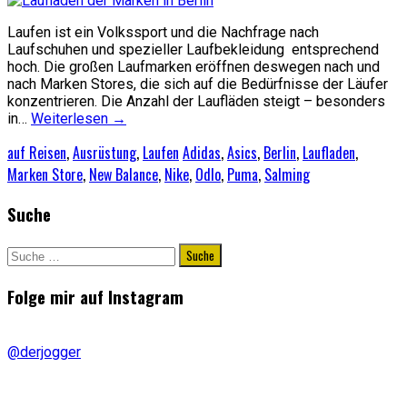
Laufen ist ein Volkssport und die Nachfrage nach
Laufschuhen und spezieller Laufbekleidung entsprechend
hoch. Die großen Laufmarken eröffnen deswegen nach und
nach Marken Stores, die sich auf die Bedürfnisse der Läufer
konzentrieren. Die Anzahl der Laufläden steigt – besonders
in…
Weiterlesen
→
auf Reisen
,
Ausrüstung
,
Laufen
Adidas
,
Asics
,
Berlin
,
Laufladen
,
Marken Store
,
New Balance
,
Nike
,
Odlo
,
Puma
,
Salming
Suche
Suche
nach:
Folge mir auf Instagram
@derjogger