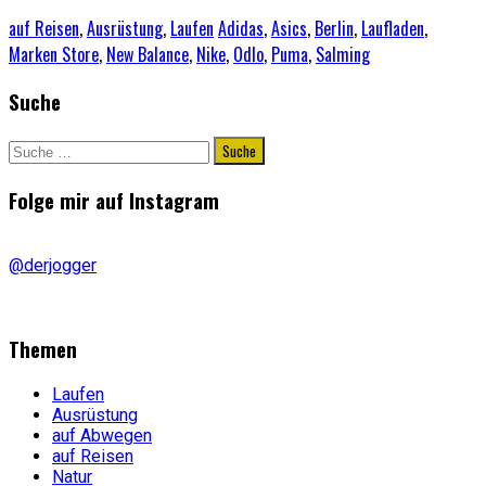
auf Reisen
,
Ausrüstung
,
Laufen
Adidas
,
Asics
,
Berlin
,
Laufladen
,
Marken Store
,
New Balance
,
Nike
,
Odlo
,
Puma
,
Salming
Suche
Suche
nach:
Folge mir auf Instagram
@derjogger
Themen
Laufen
Ausrüstung
auf Abwegen
auf Reisen
Natur