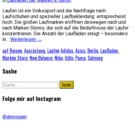
Laufen ist ein Volkssport und die Nachfrage nach
Laufschuhen und spezieller Laufbekleidung entsprechend
hoch. Die großen Laufmarken eröffnen deswegen nach und
nach Marken Stores, die sich auf die Bedürfnisse der Läufer
konzentrieren. Die Anzahl der Laufläden steigt – besonders
in…
Weiterlesen
→
auf Reisen
,
Ausrüstung
,
Laufen
Adidas
,
Asics
,
Berlin
,
Laufladen
,
Marken Store
,
New Balance
,
Nike
,
Odlo
,
Puma
,
Salming
Suche
Suche
nach:
Folge mir auf Instagram
@derjogger