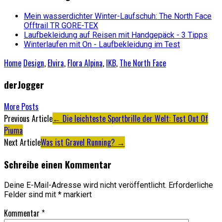
Mein wasserdichter Winter-Laufschuh: The North Face
Offtrail TR GORE-TEX
Laufbekleidung auf Reisen mit Handgepäck - 3 Tipps
Winterlaufen mit On - Laufbekleidung im Test
Home
Design
,
Elvira
,
Flora Alpina
,
IKB
,
The North Face
derJogger
More Posts
Artikel-
Previous Article
←
Die leichteste Sportbrille der Welt: Test Out Of
Piuma
Navigation
Next Article
Was ist Gravel Running?
→
Schreibe einen Kommentar
Deine E-Mail-Adresse wird nicht veröffentlicht.
Erforderliche
Felder sind mit
*
markiert
Kommentar
*