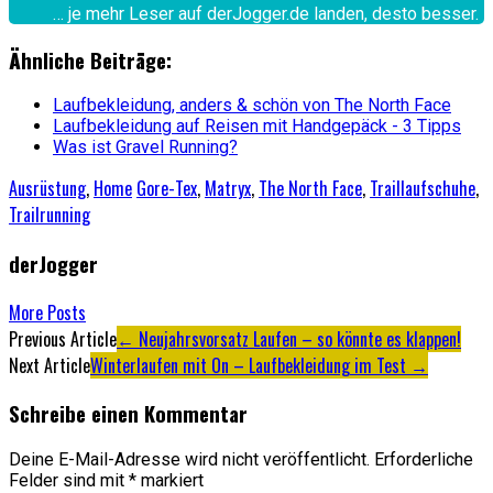
… je mehr Leser auf derJogger.de landen, desto besser.
Ähnliche Beiträge:
Laufbekleidung, anders & schön von The North Face
Laufbekleidung auf Reisen mit Handgepäck - 3 Tipps
Was ist Gravel Running?
Ausrüstung
,
Home
Gore-Tex
,
Matryx
,
The North Face
,
Traillaufschuhe
,
Trailrunning
derJogger
More Posts
Artikel-
Previous Article
←
Neujahrsvorsatz Laufen – so könnte es klappen!
Next Article
Winterlaufen mit On – Laufbekleidung im Test
→
Navigation
Schreibe einen Kommentar
Deine E-Mail-Adresse wird nicht veröffentlicht.
Erforderliche
Felder sind mit
*
markiert