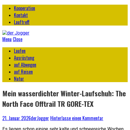
Kooperation
Kontakt
Lauftreff
Menu
Close
Laufen
Ausrüstung
auf Abwegen
auf Reisen
Natur
Mein wasserdichter Winter-Laufschuh: The
North Face Offtrail TR GORE-TEX
21. Januar 2026
derJogger
Hinterlasse einen Kommentar
Es liegen schon einige sehr kalte und schneereiche Wochen