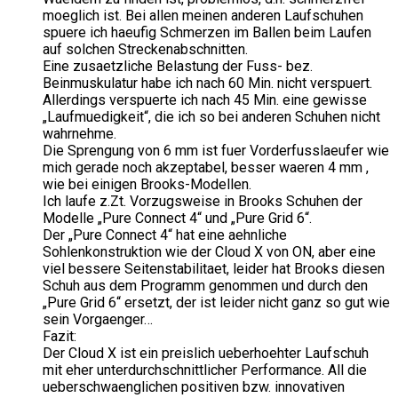
moeglich ist. Bei allen meinen anderen Laufschuhen
spuere ich haeufig Schmerzen im Ballen beim Laufen
auf solchen Streckenabschnitten.
Eine zusaetzliche Belastung der Fuss- bez.
Beinmuskulatur habe ich nach 60 Min. nicht verspuert.
Allerdings verspuerte ich nach 45 Min. eine gewisse
„Laufmuedigkeit“, die ich so bei anderen Schuhen nicht
wahrnehme.
Die Sprengung von 6 mm ist fuer Vorderfusslaeufer wie
mich gerade noch akzeptabel, besser waeren 4 mm ,
wie bei einigen Brooks-Modellen.
Ich laufe z.Zt. Vorzugsweise in Brooks Schuhen der
Modelle „Pure Connect 4“ und „Pure Grid 6“.
Der „Pure Connect 4“ hat eine aehnliche
Sohlenkonstruktion wie der Cloud X von ON, aber eine
viel bessere Seitenstabilitaet, leider hat Brooks diesen
Schuh aus dem Programm genommen und durch den
„Pure Grid 6“ ersetzt, der ist leider nicht ganz so gut wie
sein Vorgaenger…
Fazit:
Der Cloud X ist ein preislich ueberhoehter Laufschuh
mit eher unterdurchschnittlicher Performance. All die
ueberschwaenglichen positiven bzw. innovativen