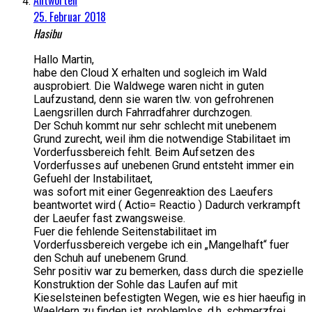
25. Februar 2018
Hasibu
Hallo Martin,
habe den Cloud X erhalten und sogleich im Wald
ausprobiert. Die Waldwege waren nicht in guten
Laufzustand, denn sie waren tlw. von gefrohrenen
Laengsrillen durch Fahrradfahrer durchzogen.
Der Schuh kommt nur sehr schlecht mit unebenem
Grund zurecht, weil ihm die notwendige Stabilitaet im
Vorderfussbereich fehlt. Beim Aufsetzen des
Vorderfusses auf unebenen Grund entsteht immer ein
Gefuehl der Instabilitaet,
was sofort mit einer Gegenreaktion des Laeufers
beantwortet wird ( Actio= Reactio ) Dadurch verkrampft
der Laeufer fast zwangsweise.
Fuer die fehlende Seitenstabilitaet im
Vorderfussbereich vergebe ich ein „Mangelhaft“ fuer
den Schuh auf unebenem Grund.
Sehr positiv war zu bemerken, dass durch die spezielle
Konstruktion der Sohle das Laufen auf mit
Kieselsteinen befestigten Wegen, wie es hier haeufig in
Waeldern zu finden ist, problemlos, d.h. schmerzfrei