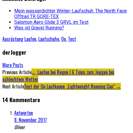
Mein wasserdichter Winter-Laufschuh: The North Face
Offtrail TR GORE-TEX
Salomon Aero Glide 3 GRVL im Test
Was ist Gravel Running?
Ausrüstung
Laufen
,
Laufschuhe
,
On
,
Test
derJogger
More Posts
Artikel-
Previous Article
←
Laufen bei Regen | 6 Tipps zum Joggen bei
schlechtem Wetter
Navigation
Next Article
Test der On Laufkappe „Lightweight Running Cap“
→
14 Kommentare
Antworten
8. November 2017
Oliver