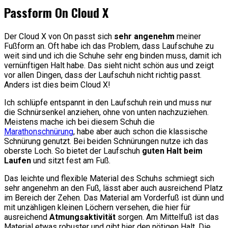
Passform On Cloud X
Der Cloud X von On passt sich
sehr angenehm
meiner
Fußform an. Oft habe ich das Problem, dass Laufschuhe zu
weit sind und ich die Schuhe sehr eng binden muss, damit ich
vernünftigen Halt habe. Das sieht nicht schön aus und zeigt
vor allen Dingen, dass der Laufschuh nicht richtig passt.
Anders ist dies beim Cloud X!
Ich schlüpfe entspannt in den Laufschuh rein und muss nur
die Schnürsenkel anziehen, ohne von unten nachzuziehen.
Meistens mache ich bei diesem Schuh die
Marathonschnürung
, habe aber auch schon die klassische
Schnürung genutzt. Bei beiden Schnürungen nutze ich das
oberste Loch. So bietet der Laufschuh
guten Halt beim
Laufen
und sitzt fest am Fuß.
Das leichte und flexible Material des Schuhs schmiegt sich
sehr angenehm an den Fuß, lässt aber auch ausreichend Platz
im Bereich der Zehen. Das Material am Vorderfuß ist dünn und
mit unzähligen kleinen Löchern versehen, die hier für
ausreichend
Atmungsaktivität
sorgen. Am Mittelfuß ist das
Material etwas robuster und gibt hier den nötigen Halt. Die