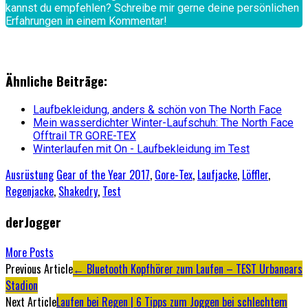
kannst du empfehlen? Schreibe mir gerne deine persönlichen
Erfahrungen in einem Kommentar!
Ähnliche Beiträge:
Laufbekleidung, anders & schön von The North Face
Mein wasserdichter Winter-Laufschuh: The North Face
Offtrail TR GORE-TEX
Winterlaufen mit On - Laufbekleidung im Test
Ausrüstung
Gear of the Year 2017
,
Gore-Tex
,
Laufjacke
,
Löffler
,
Regenjacke
,
Shakedry
,
Test
derJogger
More Posts
Artikel-
Previous Article
←
Bluetooth Kopfhörer zum Laufen – TEST Urbanears
Stadion
Navigation
Next Article
Laufen bei Regen | 6 Tipps zum Joggen bei schlechtem