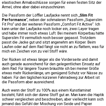
elastischen Armabschlüsse sorgen für einen festen Sitz der
Ärmel, ohne aber dabei einzuschnüren.
Die Passform der Löffler Laufjacke nennt sich „
Slim Fit
Performance
“, neben der schmaleren Passform „Superslim
Fit Pro“ und der weiteren Passform „Comfort Fit Active“. Ich
kann unter der Laufjacke noch locker ein, zwei Layer tragen
und habe immer noch etwas Luft. Bei meinem Körperbau hätte
Superslim Fit vermutlich noch besser gepasst. Trotzdem
passt die Jacke gut und sitzt angenehm am Körper. Beim
Laufen oder auf dem Rad fängt sie nicht an zu flattern, was für
mich ein Zeichen von zu viel Stoff wäre.
Der Rücken ist etwas länger als die Vorderseite und damit
auch gerade ausreichend für den gelegentlichen Einsatz auf
dem Rad. Für längere Touren bräuchte ich bei meiner Größe
etwas mehr Rückenlänge, um genügend Schutz vor Nässe zu
haben. Für den täglichen kürzeren Fahrradweg zur Arbeit ist
die Passform aber ausreichend.
Auch wenn der Stoff zu 100% aus einem Kunstlaminat
besteht, fühlt sich der dünne Stoff gut an. Man kann die Haptik
schwer vergleichen und beschreiben, aber vielleicht kann sich
jemand das Gefühl der Mischung von Seide und Papier