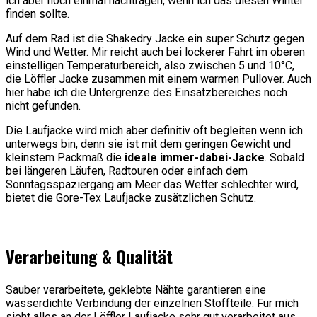
ich aber noch einmal nachtragen, wenn ich das diesen Winter
finden sollte.
Auf dem Rad ist die Shakedry Jacke ein super Schutz gegen
Wind und Wetter. Mir reicht auch bei lockerer Fahrt im oberen
einstelligen Temperaturbereich, also zwischen 5 und 10°C,
die Löffler Jacke zusammen mit einem warmen Pullover. Auch
hier habe ich die Untergrenze des Einsatzbereiches noch
nicht gefunden.
Die Laufjacke wird mich aber definitiv oft begleiten wenn ich
unterwegs bin, denn sie ist mit dem geringen Gewicht und
kleinstem Packmaß die
ideale immer-dabei-Jacke
. Sobald
bei längeren Läufen, Radtouren oder einfach dem
Sonntagsspaziergang am Meer das Wetter schlechter wird,
bietet die Gore-Tex Laufjacke zusätzlichen Schutz.
Verarbeitung & Qualität
Sauber verarbeitete, geklebte Nähte garantieren eine
wasserdichte Verbindung der einzelnen Stoffteile. Für mich
sieht alles an der Löffler Laufjacke sehr gut verarbeitet aus.