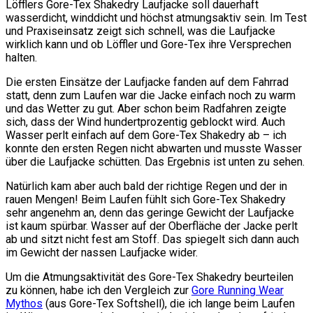
Löfflers Gore-Tex Shakedry Laufjacke soll dauerhaft
wasserdicht, winddicht und höchst atmungsaktiv sein. Im Test
und Praxiseinsatz zeigt sich schnell, was die Laufjacke
wirklich kann und ob Löffler und Gore-Tex ihre Versprechen
halten.
Die ersten Einsätze der Laufjacke fanden auf dem Fahrrad
statt, denn zum Laufen war die Jacke einfach noch zu warm
und das Wetter zu gut. Aber schon beim Radfahren zeigte
sich, dass der Wind hundertprozentig geblockt wird. Auch
Wasser perlt einfach auf dem Gore-Tex Shakedry ab – ich
konnte den ersten Regen nicht abwarten und musste Wasser
über die Laufjacke schütten. Das Ergebnis ist unten zu sehen.
Natürlich kam aber auch bald der richtige Regen und der in
rauen Mengen! Beim Laufen fühlt sich Gore-Tex Shakedry
sehr angenehm an, denn das geringe Gewicht der Laufjacke
ist kaum spürbar. Wasser auf der Oberfläche der Jacke perlt
ab und sitzt nicht fest am Stoff. Das spiegelt sich dann auch
im Gewicht der nassen Laufjacke wider.
Um die Atmungsaktivität des Gore-Tex Shakedry beurteilen
zu können, habe ich den Vergleich zur
Gore Running Wear
Mythos
(aus Gore-Tex Softshell), die ich lange beim Laufen