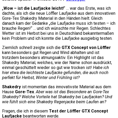
„
Wow – ist die Laufjacke leicht!
“ … war das Erste, was ich
dachte, als ich die neue Löffler Laufjacke aus dem innovativen
Gore-Tex Shakedry Material in den Händen hielt. Gleich
danach kam der Gedanke „die Laufjacke muss ich testen – ich
brauche Regen!“ … und ich wünschte mir Regen. Schlechtes
Wetter ist im Herbst bei uns in Deutschland bekanntermaßen
kein Problem und ich konnte die Laufjacke ausgiebig testen.
Ziemlich schnell zeigte sich die
GTX Concept von Löffler
kann besonders gut Regen und Wind abhalten und ist
trotzdem besonders atmungsaktiv. Ein Highlight ist das
Shakedry Material, welches, wie der Name schon ausdrückt,
einmal geschüttelt wieder so gut wie trocken ist!
Habe ich
hier etwa die leichteste Laufjacke gefunden, die auch noch
perfekt für Herbst, Winter und Frühling ist?
Shakedry
ist momentan das innovativste Material aus dem
Hause
Gore-Tex
.
Aber was ist das Besondere an Gore-Tex
Shakedry? Welche Vorteile hat Shakedry bei Laufjacken? Und
wie fühlt sich eine Shakedry Regenjacke beim Laufen an?
Fragen, die ich in diesem
Test der Löffler GTX Concept
Laufjacke
beantworten werde.