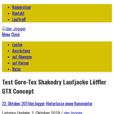
Kooperation
Kontakt
Lauftreff
Menu
Close
Laufen
Ausrüstung
auf Abwegen
auf Reisen
Natur
Test Gore-Tex Shakedry Laufjacke Löffler
GTX Concept
22. Oktober 2017
derJogger
Hinterlasse einen Kommentar
Letztes Update: 1. Oktober 2019 /
derJogger