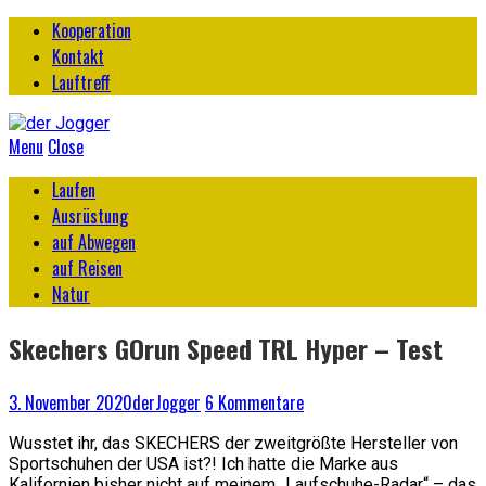
Kooperation
Kontakt
Lauftreff
Menu
Close
Laufen
Ausrüstung
auf Abwegen
auf Reisen
Natur
Skechers GOrun Speed TRL Hyper – Test
3. November 2020
derJogger
6 Kommentare
Wusstet ihr, das SKECHERS der zweitgrößte Hersteller von
Sportschuhen der USA ist?! Ich hatte die Marke aus
Kalifornien bisher nicht auf meinem „Laufschuhe-Radar“ – das