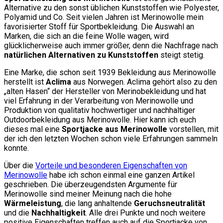
Alternative zu den sonst üblichen Kunststoffen wie Polyester,
Polyamid und Co. Seit vielen Jahren ist Merinowolle mein
favorisierter Stoff für Sportbekleidung. Die Auswahl an
Marken, die sich an die feine Wolle wagen, wird
glücklicherweise auch immer größer, denn die Nachfrage nach
natürlichen Alternativen zu Kunststoffen
steigt stetig.
Eine Marke, die schon seit 1939 Bekleidung aus Merinowolle
herstellt ist
Aclima
aus Norwegen. Aclima gehört also zu den
„alten Hasen“ der Hersteller von Merinobekleidung und hat
viel Erfahrung in der Verarbeitung von Merinowolle und
Produktion von qualitativ hochwertiger und nachhaltiger
Outdoorbekleidung aus Merinowolle. Hier kann ich euch
dieses mal eine
Sportjacke aus Merinowolle
vorstellen, mit
der ich den letzten Wochen schon viele Erfahrungen sammeln
konnte.
Über die
Vorteile und besonderen Eigenschaften von
Merinowolle
habe ich schon einmal eine ganzen Artikel
geschrieben. Die überzeugendsten Argumente für
Merinowolle sind meiner Meinung nach die hohe
Wärmeleistung
, die lang anhaltende
Geruchsneutralität
und die
Nachhaltigkeit
. Alle drei Punkte und noch weitere
positive Eigenschaften treffen auch auf die Sportjacke von