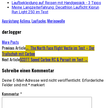
Laufbekleidung auf Reisen mit Handgepäck - 3 Tipps
Meine Langzeiterfahrung: Decathlon Lauflicht Kiprun
Run Light 250 im Test
Ausrüstung
Aclima
,
Laufjacke
,
Merinowolle
derJogger
More Posts
Artikel-
Previous Article
←
The North Face Flight Vectiv im Test – Der
Trailschuh mit Carbon
Navigation
Next Article
SCOTT Speed Carbon RC & Pursuit im Test
→
Schreibe einen Kommentar
Deine E-Mail-Adresse wird nicht veröffentlicht.
Erforderliche
Felder sind mit
*
markiert
Kommentar
*