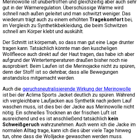
Merinowolle ist unübertroffen und gleichzeitig aber auch sehr
gut in der Wärmeregulation. Überschüssige Wärme wird
schnell nach außen geleitet und man schwitzt weniger. Das
wiederum trägt auch zu einem erhöhten
Tragekomfort
bei,
im Vergleich zu Synthetikbekleidung, die beim Schwitzen
schnell am Körper klebt und auskühlt.
Der Schnitt ist körpernah, so dass man gut eine Lage drunter
tragen kann. Tatsächlich könnte man den kuscheligen
Wollfleece auch direkt auf der Haut tragen, das habe ich aber
aufgrund der Wintertemperaturen draußen bisher noch nie
ausprobiert. Beim Laufen ist die Merinojacke nicht zu spüren,
denn der Stoff ist so dehnbar, dass alle Bewegungen
anstandslos mitgemacht werden.
Auch die
geruchsneutralisierende Wirkung der Merinowolle
ist bei der Aclima Sports Jacket deutlich zu spüren. Während
ich vergleichbare Laufjacken aus Synthetik nach jedem Lauf
waschen muss, ist dies bei der Jacke aus Merinowolle nicht
nötig. Ein schnelles Trocknen an der frischen Luft ist
ausreichend und es ist anschließend tatsächlich
kein
Schweißgeruch
wahrzunehmen. Auch wenn ich die Jacke im
normalen Alltag trage, kann ich dies über viele Tage hinweg
tun, ohne dass die Wolljacke gewaschen werden muss.