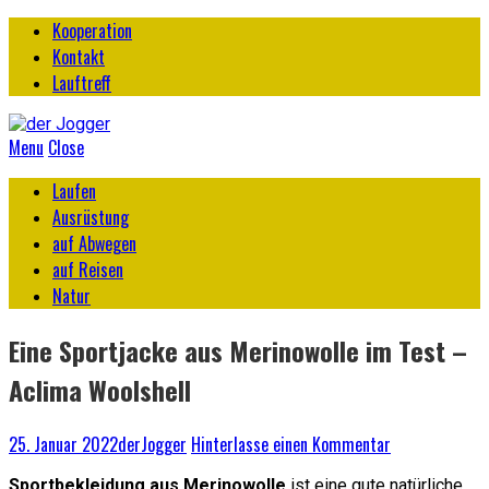
Kooperation
Kontakt
Lauftreff
Menu
Close
Laufen
Ausrüstung
auf Abwegen
auf Reisen
Natur
Eine Sportjacke aus Merinowolle im Test –
Aclima Woolshell
25. Januar 2022
derJogger
Hinterlasse einen Kommentar
Sportbekleidung aus Merinowolle
ist eine gute natürliche